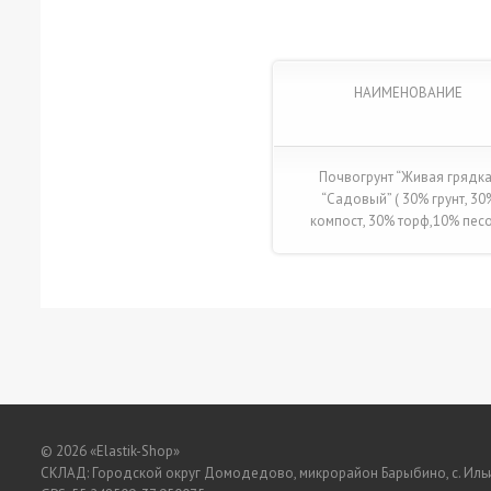
НАИМЕНОВАНИЕ
Почвогрунт “Живая грядка
“Садовый” ( 30% грунт, 30
компост, 30% торф,10% песо
© 2026
«Elastik-Shop»
СКЛАД:
Городской округ Домодедово, микрорайон Барыбино, с. Иль