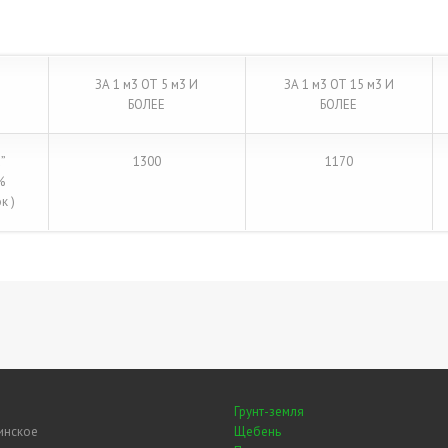
ЗА 1 м3 ОТ 5 м3 И
ЗА 1 м3 ОТ 15 м3 И
БОЛЕЕ
БОЛЕЕ
”
1300
1170
%
к )
Грунт-земля
инское
Щебень