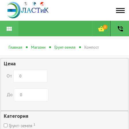
0
view_module
shopping_basket
phone_in_talk
Главная
Магазин
Грунт-земля
Компост
Цена
От
До
Категория
1
Грунт-земля