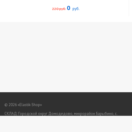
0
руб.
220 руб.
© 2026
«Elastik-Shop»
СКЛАД:
Городской округ Домодедово, микрорайон Барыбино, с.
Ильинское
GPS: 55.248509, 37.950075
Телефон:
+7 (925) 518-03-03
,